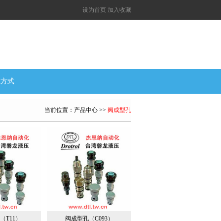
设为首页
加入收藏
系方式
当前位置：
产品中心
>>
阀成型孔
（T11）
阀成型孔（C093）