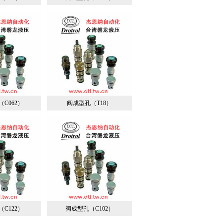
C062）
阀成型孔（T18）
C122）
阀成型孔（C102）