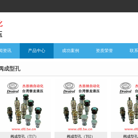
闻资讯
产品中心
成功案例
资质荣誉
联
阀成型孔
阀成型孔（T17）
阀成型孔（T02）
阀成型孔